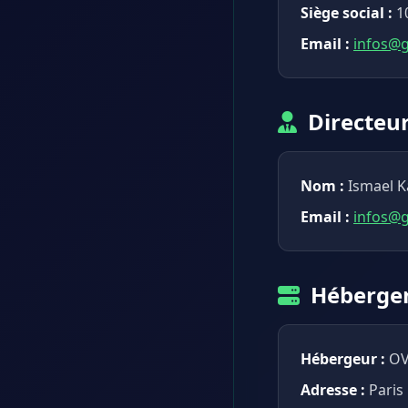
Siège social :
10
Email :
infos@g
Directeur
Nom :
Ismael K
Email :
infos@g
Héberge
Hébergeur :
O
Adresse :
Paris