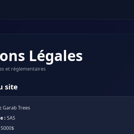
ons Légales
es et réglementaires
u site
:
Garab Trees
e :
SAS
5000$